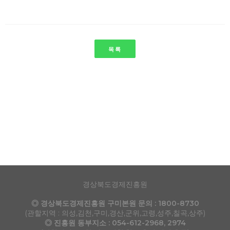
목록
경상북도경제진흥원
◎ 경상북도경제진흥원 구미본원 문의 : 1800-8730
(관할지역 : 의성,김천,구미,경산,군위,고령,성주,칠곡,상주)
◎ 진흥원 동부지소 : 054-612-2968, 2974