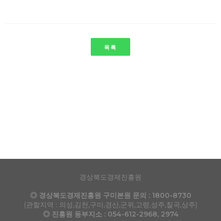
목록
경상북도경제진흥원
◎ 경상북도경제진흥원 구미본원 문의 : 1800-8730
(관할지역 : 의성,김천,구미,경산,군위,고령,성주,칠곡,상주)
◎ 진흥원 동부지소 : 054-612-2968, 2974